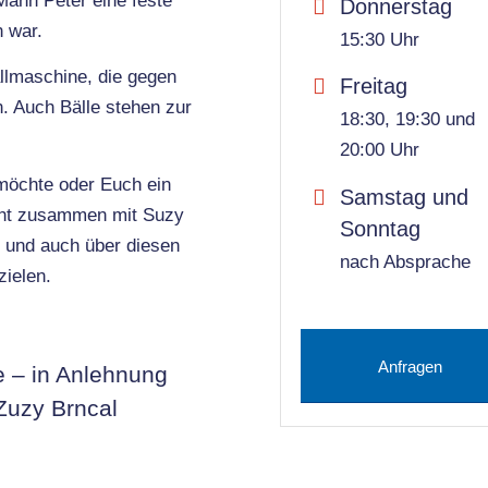
Mann Peter eine feste
Donnerstag
n war.
15:30 Uhr
llmaschine, die gegen
Freitag
. Auch Bälle stehen zur
18:30, 19:30 und
20:00 Uhr
 möchte oder Euch ein
Samstag und
geht zusammen mit Suzy
Sonntag
t und auch über diesen
nach Absprache
zielen.
Anfragen
e – in Anlehnung
Zuzy Brncal